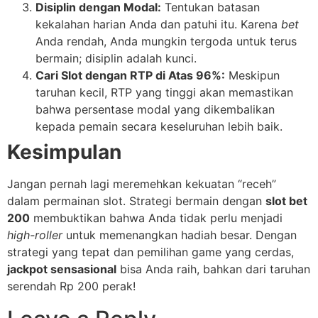
Disiplin dengan Modal:
Tentukan batasan
kekalahan harian Anda dan patuhi itu. Karena
bet
Anda rendah, Anda mungkin tergoda untuk terus
bermain; disiplin adalah kunci.
Cari Slot dengan RTP di Atas 96%:
Meskipun
taruhan kecil, RTP yang tinggi akan memastikan
bahwa persentase modal yang dikembalikan
kepada pemain secara keseluruhan lebih baik.
Kesimpulan
Jangan pernah lagi meremehkan kekuatan “receh”
dalam permainan slot. Strategi bermain dengan
slot bet
200
membuktikan bahwa Anda tidak perlu menjadi
high-roller
untuk memenangkan hadiah besar. Dengan
strategi yang tepat dan pemilihan game yang cerdas,
jackpot sensasional
bisa Anda raih, bahkan dari taruhan
serendah Rp 200 perak!