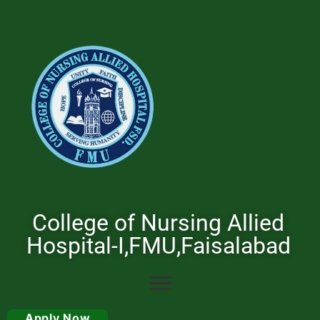
College of Nursing Allied
Hospital-I,FMU,Faisalabad
Apply Now