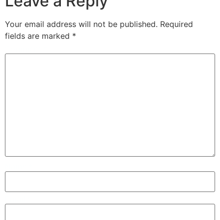
Leave a Reply
Your email address will not be published.
Required
fields are marked
*
Comment
*
Name
*
Email
*