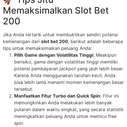
Memaksimalkan Slot Bet
200
Jika Anda tertarik untuk membuktikan sendiri potensi
kemenangan dari
slot bet 200
, berikut adalah beberapa
tips untuk memaksimalkan peluang Anda:
Pilih Game dengan Volatilitas Tinggi:
Meskipun
berisiko, game dengan volatilitas tinggi memiliki
potensi pembayaran
jackpot
yang jauh lebih besar.
Karena Anda menggunakan taruhan kecil, Anda
bisa lebih lama menanti momen kemenangan besar
tersebut.
Manfaatkan Fitur Turbo dan Quick Spin:
Fitur ini
memungkinkan Anda melakukan lebih banyak
putaran dalam waktu singkat, yang secara statistik
meningkatkan peluang Anda untuk memicu
free
spin
.