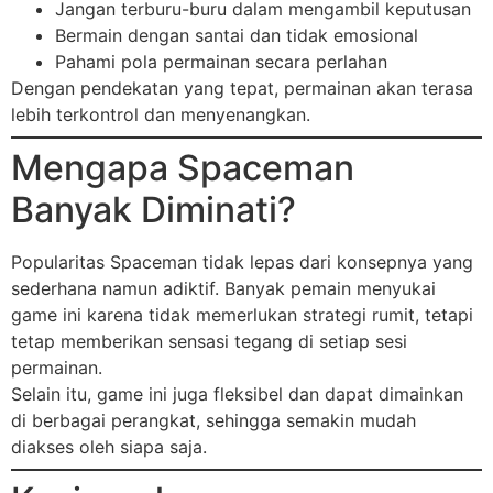
Jangan terburu-buru dalam mengambil keputusan
Bermain dengan santai dan tidak emosional
Pahami pola permainan secara perlahan
Dengan pendekatan yang tepat, permainan akan terasa
lebih terkontrol dan menyenangkan.
Mengapa Spaceman
Banyak Diminati?
Popularitas Spaceman tidak lepas dari konsepnya yang
sederhana namun adiktif. Banyak pemain menyukai
game ini karena tidak memerlukan strategi rumit, tetapi
tetap memberikan sensasi tegang di setiap sesi
permainan.
Selain itu, game ini juga fleksibel dan dapat dimainkan
di berbagai perangkat, sehingga semakin mudah
diakses oleh siapa saja.