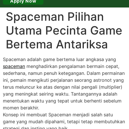
Apply Now
Spaceman Pilihan
Utama Pecinta Game
Bertema Antariksa
Spaceman adalah game bertema luar angkasa yang
spaceman
menghadirkan pengalaman bermain cepat,
sederhana, namun penuh ketegangan. Dalam permainan
ini, pemain mengikuti perjalanan seorang astronot yang
terus meluncur ke atas dengan nilai pengali (multiplier)
yang meningkat seiring waktu. Tantangannya adalah
menentukan waktu yang tepat untuk berhenti sebelum
momen berakhir.
Konsep ini membuat Spaceman menjadi salah satu
game yang mudah dipahami, tetapi tetap membutuhkan
strategi dan insting yang baik.