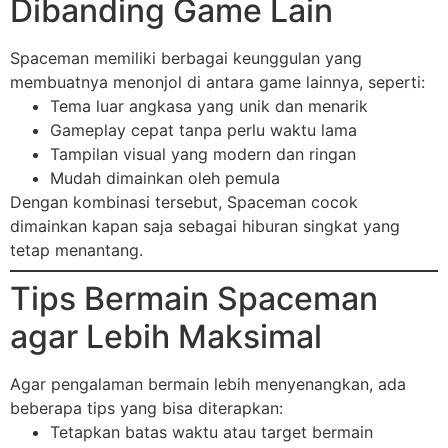
Dibanding Game Lain
Spaceman memiliki berbagai keunggulan yang
membuatnya menonjol di antara game lainnya, seperti:
Tema luar angkasa yang unik dan menarik
Gameplay cepat tanpa perlu waktu lama
Tampilan visual yang modern dan ringan
Mudah dimainkan oleh pemula
Dengan kombinasi tersebut, Spaceman cocok
dimainkan kapan saja sebagai hiburan singkat yang
tetap menantang.
Tips Bermain Spaceman
agar Lebih Maksimal
Agar pengalaman bermain lebih menyenangkan, ada
beberapa tips yang bisa diterapkan:
Tetapkan batas waktu atau target bermain