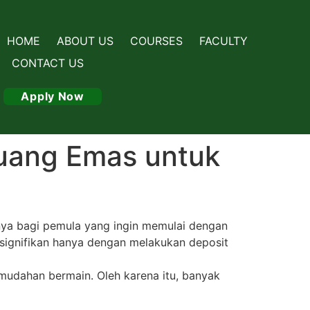
HOME
ABOUT US
COURSES
FACULTY
CONTACT US
Apply Now
luang Emas untuk
usnya bagi pemula yang ingin memulai dengan
signifikan hanya dengan melakukan deposit
udahan bermain. Oleh karena itu, banyak