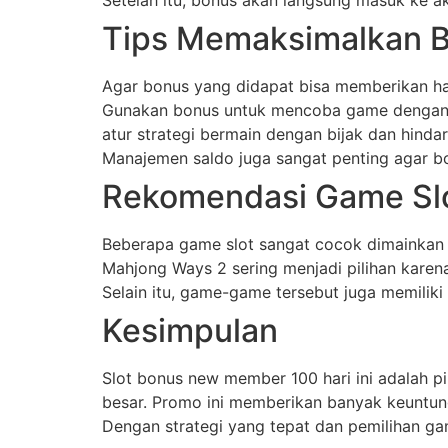
Setelah itu, bonus akan langsung masuk ke ak
Tips Memaksimalkan 
Agar bonus yang didapat bisa memberikan has
Gunakan bonus untuk mencoba game dengan RTP 
atur strategi bermain dengan bijak dan hindar
Manajemen saldo juga sangat penting agar bo
Rekomendasi Game Sl
Beberapa game slot sangat cocok dimainkan 
Mahjong Ways 2 sering menjadi pilihan karen
Selain itu, game-game tersebut juga memilik
Kesimpulan
Slot bonus new member 100 hari ini adalah 
besar. Promo ini memberikan banyak keuntun
Dengan strategi yang tepat dan pemilihan ga