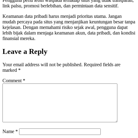
Pengguna perlu lebih waspada terhadap situs yang tidak transparan,
link palsu, promosi berlebihan, dan permintaan data sensitif.
Keamanan data pribadi harus menjadi prioritas utama. Jangan
mudah percaya pada situs yang menjanjikan keuntungan besar tanpa
kejelasan. Dengan memahami risiko sejak awal, pengguna dapat
lebih bijak dalam menjaga keamanan akun, data pribadi, dan kondisi
finansial mereka.
Leave a Reply
Your email address will not be published.
Required fields are
marked
*
Comment
*
Name
*