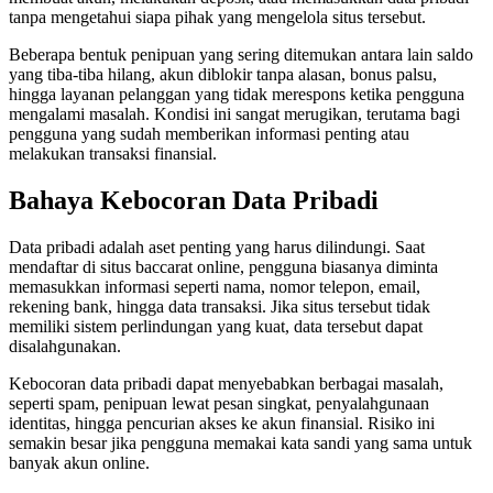
tanpa mengetahui siapa pihak yang mengelola situs tersebut.
Beberapa bentuk penipuan yang sering ditemukan antara lain saldo
yang tiba-tiba hilang, akun diblokir tanpa alasan, bonus palsu,
hingga layanan pelanggan yang tidak merespons ketika pengguna
mengalami masalah. Kondisi ini sangat merugikan, terutama bagi
pengguna yang sudah memberikan informasi penting atau
melakukan transaksi finansial.
Bahaya Kebocoran Data Pribadi
Data pribadi adalah aset penting yang harus dilindungi. Saat
mendaftar di situs baccarat online, pengguna biasanya diminta
memasukkan informasi seperti nama, nomor telepon, email,
rekening bank, hingga data transaksi. Jika situs tersebut tidak
memiliki sistem perlindungan yang kuat, data tersebut dapat
disalahgunakan.
Kebocoran data pribadi dapat menyebabkan berbagai masalah,
seperti spam, penipuan lewat pesan singkat, penyalahgunaan
identitas, hingga pencurian akses ke akun finansial. Risiko ini
semakin besar jika pengguna memakai kata sandi yang sama untuk
banyak akun online.