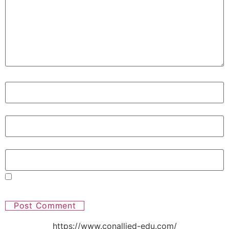
Name
*
Email
*
Website
Save my name, email, and website in this browser for
the next time I comment.
https://www.conallied-edu.com/