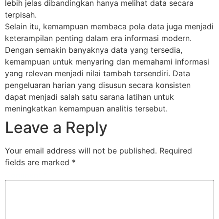
lebih jelas dibandingkan hanya melihat data secara
terpisah.
Selain itu, kemampuan membaca pola data juga menjadi
keterampilan penting dalam era informasi modern.
Dengan semakin banyaknya data yang tersedia,
kemampuan untuk menyaring dan memahami informasi
yang relevan menjadi nilai tambah tersendiri. Data
pengeluaran harian yang disusun secara konsisten
dapat menjadi salah satu sarana latihan untuk
meningkatkan kemampuan analitis tersebut.
Leave a Reply
Your email address will not be published.
Required
fields are marked
*
Comment
*