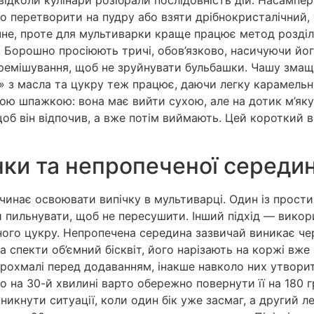
то перетворити на пудру або взяти дрібнокристалічний,
чне, проте для мультиварки краще працює метод розділ
ї. Борошно просіюють тричі, обов’язково, насичуючи йо
перемішування, щоб не зруйнувати бульбашки. Чашу зм
 з масла та цукру теж працює, даючи легку карамельну
яною шпажкою: вона має вийти сухою, але на дотик м’я
щоб він відпочив, а вже потім виймають. Цей короткий 
нки та непропеченої середи
очинає освоювати випічку в мультиварці. Один із прост
ильнувати, щоб не пересушити. Інший підхід — використ
леного цукру. Непропечена середина зазвичай виникає ч
спекти об’ємний бісквіт, його нарізають на коржі вже п
 крохмалі перед додаванням, інакше навколо них утвор
 на 30-й хвилині варто обережно повернути її на 180 г
никнути ситуації, коли один бік уже засмаг, а другий л