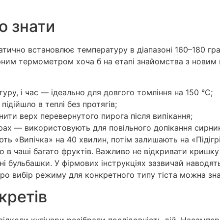
о знати
тично встановлює температуру в діапазоні 160–180 гра
нарним термометром хоча б на етапі знайомства з нови
уру, і час — ідеально для довгого томління на 150 °C;
підійшло в теплі без протягів;
ити верх перевернутого пирога після випікання;
ах — використовують для повільного допікання сирникі
ь «Випічка» на 40 хвилин, потім залишають на «Підігр
бо в чаші багато фруктів. Важливо не відкривати кришку
і бульбашки. У фірмових інструкціях зазвичай наводять
ро вибір режиму для конкретного типу тіста можна зна
кретів
 відколи кулінари розібрали послідовність дій. Насамп