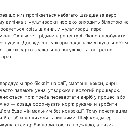
ерез що низ пропікається набагато швидше за верх.
у випічка з мультиварки нерідко виходить білястою на
аровується крізь щілини, у мультиварці пара
меншої кількості рідини в рецептурі. Якщо спробувати
є пудинг. Досвідчені кулінари радять зменшувати об’єм
м. Також варто зважати на потужність конкретної
парат.
ередусім про бісквіт на олії, сметанні кекси, сирні
а часто падають униз, утворюючи вологий прошарок.
’янюються, тож треба перевертати виріб у процесі або
зручно — краще сформувати корж руками й зробити
дйом буде мінімальним без конвекції. Тому початківцям
лки й стабільно виходять пишними. Шеф-кондитер
м’якуша стає дрібнопористою та пружною, а ризик