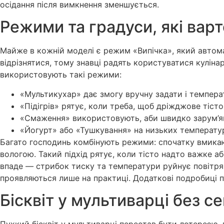
осідання після вимкнення зменшується.
Режими та градуси, які варт
Майже в кожній моделі є режим «Випічка», який автома
відрізнятися, тому знавці радять користуватися кулі
використовують такі режими:
«Мультикухар» дає змогу вручну задати і температ
«Підігрів» рятує, коли треба, щоб дріжджове тісто 
«Смаження» використовують, аби швидко зарум’ян
«Йогурт» або «Тушкування» на низьких температур
Багато господинь комбінують режими: спочатку вмикают
вологою. Такий підхід рятує, коли тісто надто важке а
впаде — стрибок тиску та температури руйнує повітрян
проявляються лише на практиці. Додаткові подробиці п
Бісквіт у мультиварці без се
Пухкий бісквіт у мультиварці перестав бути лотереєю,