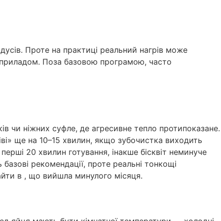
дусів. Проте на практиці реальний нагрів може
м приладом. Поза базовою програмою, часто
в чи ніжних суфле, де агресивне тепло протипоказане.
іві» ще на 10–15 хвилин, якщо зубочистка виходить
 перші 20 хвилин готування, інакше бісквіт неминуче
 базові рекомендації, проте реальні тонкощі
йти в , що вийшла минулого місяця.
еред яйця мають бути кімнатної температури — холодні