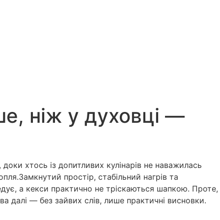
ше, ніж у духовці —
оки хтось із допитливих кулінарів не наважилась
опля.Замкнутий простір, стабільний нагрів та
дує, а кекси практично не тріскаються шапкою. Проте,
а далі — без зайвих слів, лише практичні висновки.