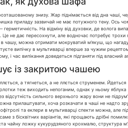
ак, як духова шафа
 розташованому знизу. Жар піднімається від дна чаші, ч
ишка приладу зазвичай не має потужного тену. Ось чом
— герметичність. На відміну від духовки, де волога вип
 Це не дає пересохнути, але водночас потребує трохи 
о в чашу, можна отримати мокруватий м’якуш, що нагаду
готуєте випічку в мультиварці вперше за чужим рецепто
ому, і час випікання доведеться підганяти під власний а
шує із закритою чашею
ллється, а тягнеться, а не ллється струменем. Йдеться п
шарлотки теж виходить непоганим, однак у ньому яблук
ез відсутність сильного верхнього жару вони не підрум
 можна прилаштувати, хоча розкачати в чаші не надто 
рофітролі та еклери в мультиварці спекти можна, але пі
саме з бісквітних варіантів, які прощають дрібні поми
тіста чайну ложку кукурудзяного крохмалю, структура 