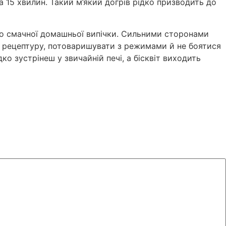
 15 хвилин. Такий м’який догрів рідко призводить до
до смачної домашньої випічки. Сильними сторонами
ти рецептуру, потоваришувати з режимами й не боятися
о зустрінеш у звичайній печі, а бісквіт виходить