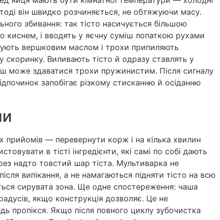
 тоді він швидко розчиняється, не обтяжуючи масу.
ьного збивання: так тісто насичується більшою
го киснем, і вводять у яєчну суміш лопаткою рухами
ащують вершковим маслом і трохи припиляють
 скоринку. Виливають тісто й одразу ставлять у
куш може здаватися трохи пружинистим. Після сигналу
відпочинок запобігає різкому стисканню й осіданню
ни
их прийомів — перевернути корж і на кілька хвилин
овувати в тісті інгредієнти, які самі по собі дають
ерез надто товстий шар тіста. Мультиварка не
ісля випікання, а не намагаються підняти тісто на всю
иться сирувата зона. Ще одне спостереження: чаша
радусів, якщо конструкція дозволяє. Це не
едь пропікся. Якщо після повного циклу зубочистка