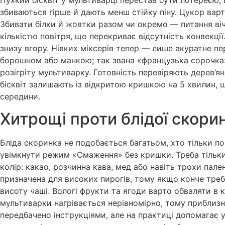
збиваються гірше й дають менш стійку піну. Цукор вар
Збивати білки й жовтки разом чи окремо — питання ві
кількістю повітря, що перекриває відсутність конвекці
знизу вгору. Ніяких міксерів тепер — лише акуратне 
борошном або манкою; так звана «французька сорочка»
розігріту мультиварку. Готовність перевіряють дерев’
бісквіт залишають із відкритою кришкою на 5 хвилин, 
середини.
Хитрощі проти блідої скори
Бліда скоринка не подобається багатьом, хто тільки п
увімкнути режим «Смаження» без кришки. Треба тільки п
колір: какао, розчинна кава, мед або навіть трохи па
призначена для високих пирогів, тому якщо конче треба 
висоту чаші. Вологі фрукти та ягоди варто обваляти в
мультиварки нагрівається нерівномірно, тому приблизно
передбачено інструкціями, але на практиці допомагає у