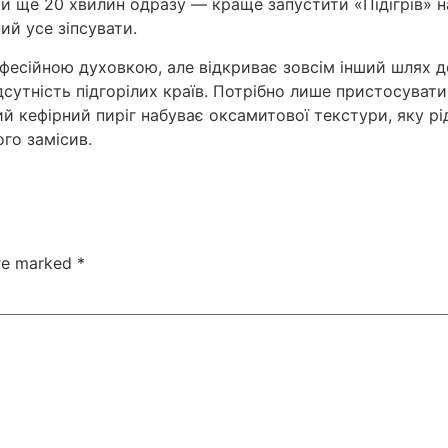
и ще 20 хвилин одразу — краще запустити «Підігрів» на
ий усе зіпсувати.
фесійною духовкою, але відкриває зовсім інший шлях 
ідсутність підгорілих країв. Потрібно лише пристосува
 кефірний пиріг набуває оксамитової текстури, яку рідк
ого замісив.
are marked
*