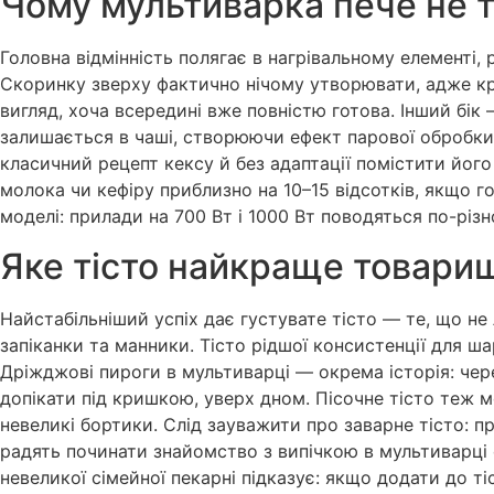
Чому мультиварка пече не т
Головна відмінність полягає в нагрівальному елементі,
Скоринку зверху фактично нічому утворювати, адже кр
вигляд, хоча всередині вже повністю готова. Інший бік 
залишається в чаші, створюючи ефект парової обробки.
класичний рецепт кексу й без адаптації помістити йог
молока чи кефіру приблизно на 10–15 відсотків, якщо 
моделі: прилади на 700 Вт і 1000 Вт поводяться по-різн
Яке тісто найкраще товари
Найстабільніший успіх дає густувате тісто — те, що не 
запіканки та манники. Тісто рідшої консистенції для 
Дріжджові пироги в мультиварці — окрема історія: чер
допікати під кришкою, уверх дном. Пісочне тісто теж
невеликі бортики. Слід зауважити про заварне тісто: п
радять починати знайомство з випічкою в мультиварці 
невеликої сімейної пекарні підказує: якщо додати до 