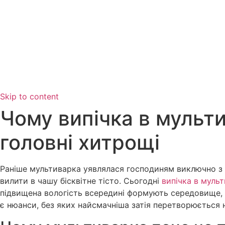
College of Nursing Allie
Hospital-I,FMU,Faisalaba
HOME
ABOUT US
COURSES
FACULTY
CONTAC
Apply Now
Skip to content
Чому випічка в мульти
головні хитрощі
Раніше мультиварка уявлялася господиням виключно з 
вилити в чашу бісквітне тісто. Сьогодні
випічка в мульт
підвищена вологість всередині формують середовище, з
є нюанси, без яких найсмачніша затія перетворюється н