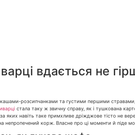
d
d
T US
варці вдається не гір
кашами-розсипчанками та густими першими стравами, д
иварці
стала таку ж звичну справу, як і тушкована карт
а яких навіть таке примхливе дріжджове тісто не вере
а непропечений корж. Власне про ці моменти й піде мов